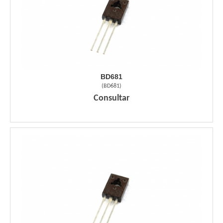
BD681
(
BD681
)
Consultar