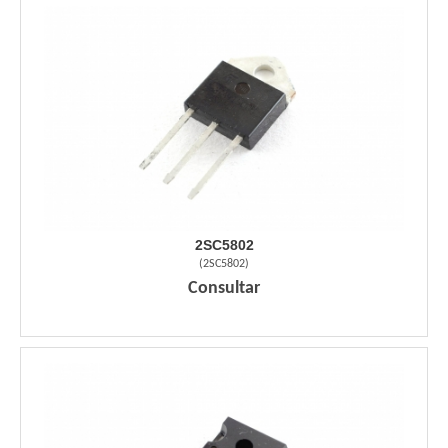
2SC5802
(
2SC5802
)
Consultar