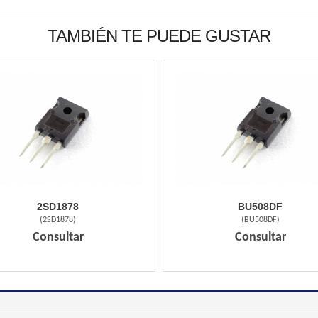
TAMBIÉN TE PUEDE GUSTAR
2SD1878
BU508DF
(
2SD1878
)
(
BU508DF
)
Consultar
Consultar