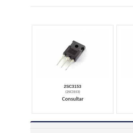
2SC3153
(
2SC3153
)
Consultar