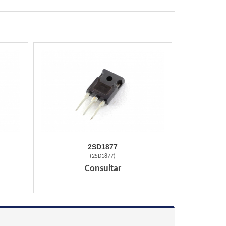
2SD1877
(
2SD1877
)
Consultar