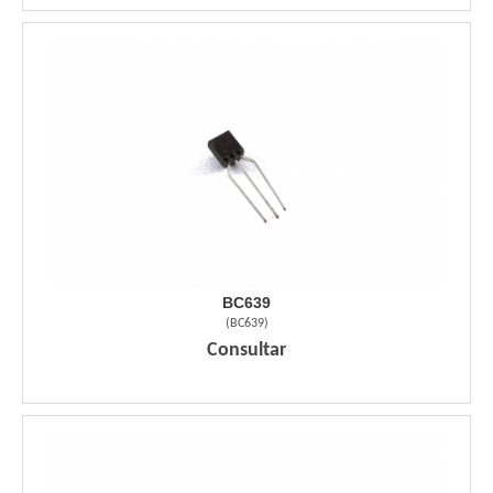
BC639
(
BC639
)
Consultar