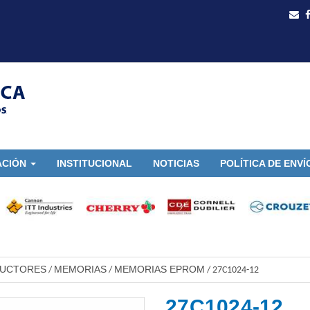
ACIÓN
INSTITUCIONAL
NOTICIAS
POLÍTICA DE ENVÍ
DUCTORES
MEMORIAS
MEMORIAS EPROM
/
/
/
27C1024-12
27C1024-12