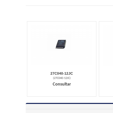
27C040-12JC
(
27C040-12JC
)
Consultar