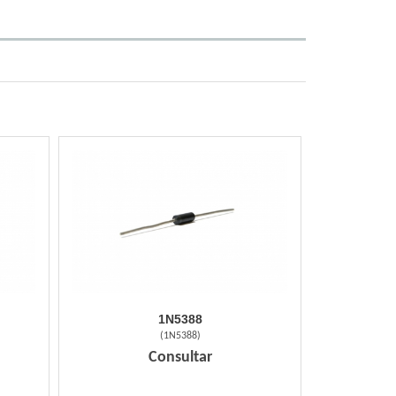
1N5388
(
1N5388
)
Consultar