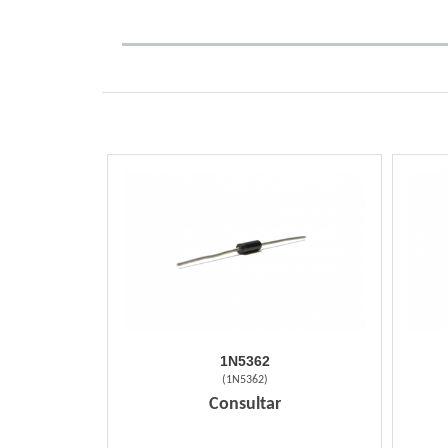
1N5362
(
1N5362
)
Consultar