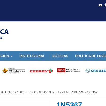
ACIÓN
INSTITUCIONAL
NOTICIAS
POLÍTICA DE ENVÍ
DUCTORES
DIODOS
DIODOS ZENER
ZENER DE 5W
/
/
/
/
1N5367
1N5367