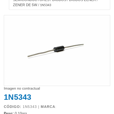
/
/
/
ZENER DE 5W
/
1N5343
Imagen no contractual
1N5343
CÓDIGO:
1N5343 |
MARCA
:
Peso:
0.10grs.