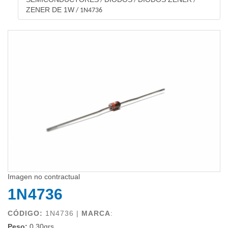
/
/
/
ZENER DE 1W
/
1N4736
Imagen no contractual
1N4736
CÓDIGO:
1N4736 |
MARCA
:
Peso:
0.30grs.